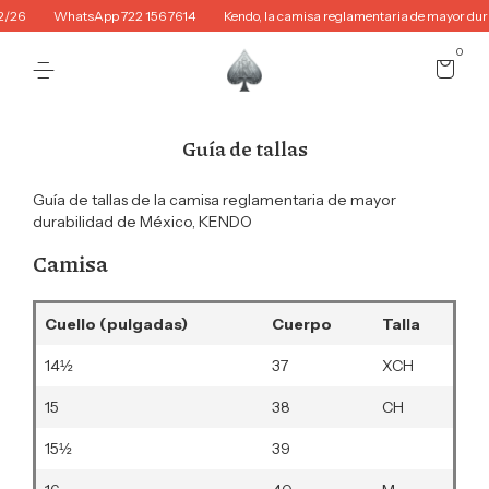
2/26
WhatsApp 722 156 7614
Kendo, la camisa reglamentaria de mayor dura
0
Guía de tallas
Guía de tallas de la camisa reglamentaria de mayor
durabilidad de México, KENDO
Camisa
Cuello (pulgadas)
Cuerpo
Talla
14½
37
XCH
15
38
CH
15½
39