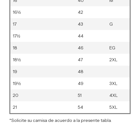
16
40
M
16½
42
17
43
G
17½
44
18
46
EG
18½
47
2XL
19
48
19½
49
3XL
20
51
4XL
21
54
5XL
*Solicite su camisa de acuerdo a la presente tabla.