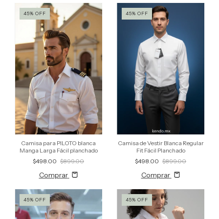
45
%
OFF
45
%
OFF
Camisa para PILOTO blanca
Camisa de Vestir Blanca Regular
Manga Larga Fácil planchado
Fit Fácil Planchado
$498.00
$899.00
$498.00
$899.00
Comprar
Comprar
45
%
OFF
45
%
OFF