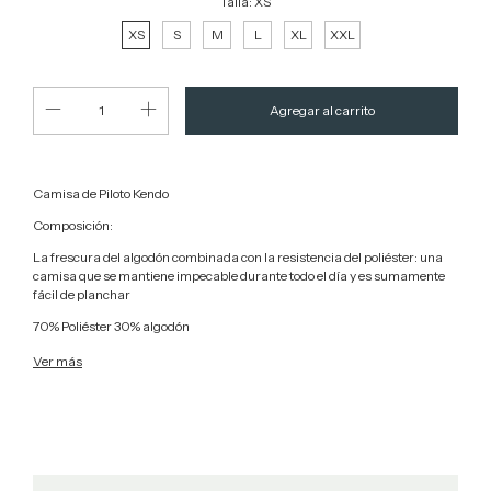
Talla:
XS
XS
S
M
L
XL
XXL
Camisa de Piloto Kendo
Composición:
La frescura del algodón combinada con la resistencia del poliéster: una
camisa que se mantiene impecable durante todo el día y es sumamente
fácil de planchar
70% Poliéster 30% algodón
Ver más
Un tejido técnico de tela versátil y moderna, que se enfoca en
proporcionar la máxima comodidad en situaciones donde el control del
sudor es esencial!
Perfecta para bordado y/o estampado