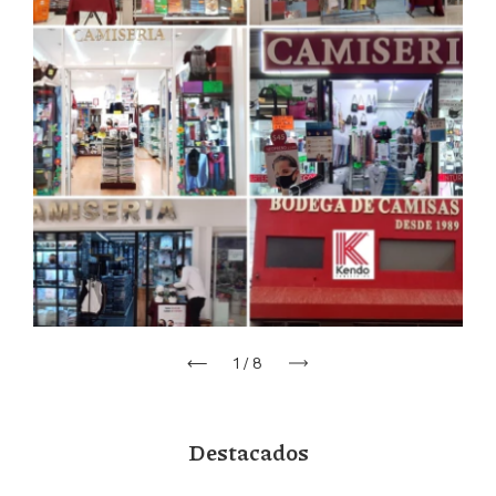
1
/
8
Destacados