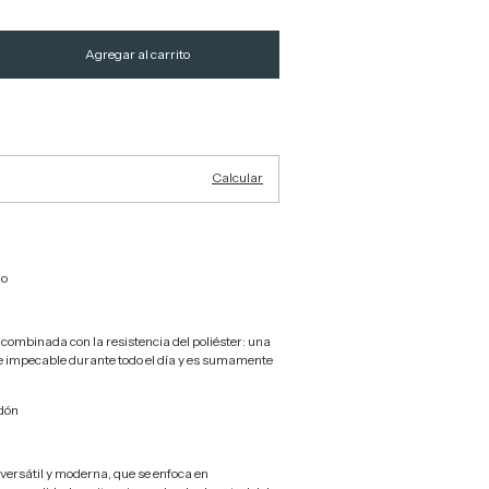
Cambiar CP
Calcular
o
combinada con la resistencia del poliéster: una
 impecable durante todo el día y es sumamente
dón
a versátil y moderna, que se enfoca en