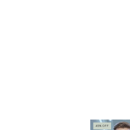
45
%
OFF