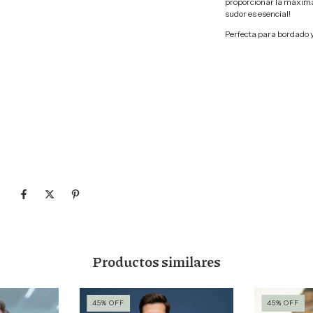
proporcionar la máxima 
sudor es esencial!
Perfecta para bordado 
Productos similares
45
%
OFF
45
%
OFF