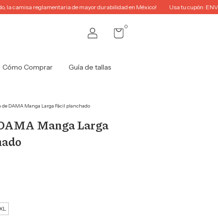
amisa reglamentaria de mayor durabilidad en México!
Usa tu cupón: ENVIO2026 p
0
Cómo Comprar
Guía de tallas
 de DAMA Manga Larga Fácil planchado
 DAMA Manga Larga
hado
XL