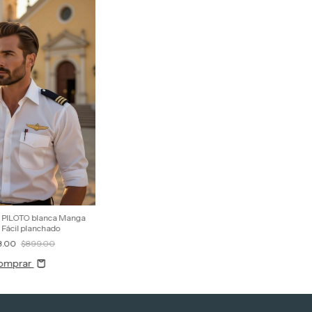
 PILOTO blanca Manga
 Fácil planchado
8.00
$899.00
omprar