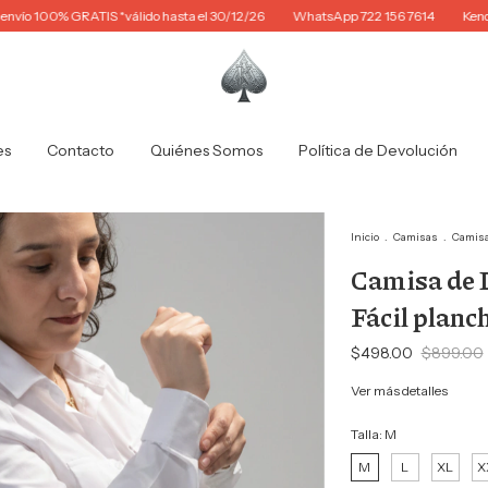
00% GRATIS *válido hasta el 30/12/26
WhatsApp 722 156 7614
Kendo, la c
es
Contacto
Quiénes Somos
Política de Devolución
Inicio
.
Camisas
.
Camisa
Camisa de
Fácil planc
$498.00
$899.00
Ver más detalles
Talla:
M
M
L
XL
X