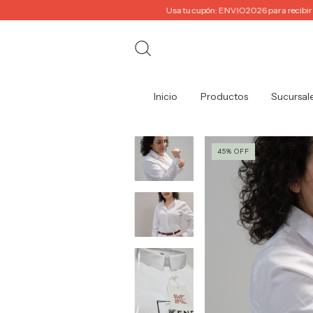
Usa tu cupón: ENVIO2026 para recibir envío 1
Inicio
Productos
Sucursal
45
%
OFF