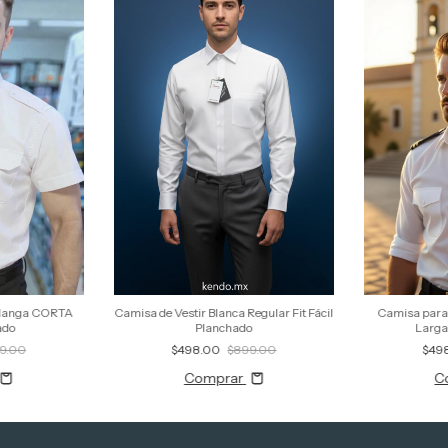
 Manga CORTA
Camisa de Vestir Blanca Regular Fit Fácil
Camisa para
ado
Planchado
Larga
9.00
$498.00
$899.00
$49
Comprar
C