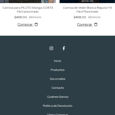
Camisa para PILOTO Manga CORTA
Camisa de Vestir Blanca Regular Fit
Fácil planchado
Fácil Planchado
$498.00
$899.00
$498.00
$899.00
Comprar
Comprar
Inicio
Productos
Sucursales
Contacto
Quiénes Somos
Política de Devolución
Cómo Comprar