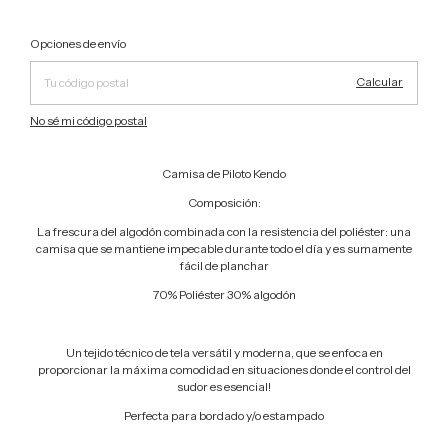
Cambiar CP
Entregas para el CP:
Opciones de envío
Calcular
No sé mi código postal
Camisa de Piloto Kendo
Composición:
La frescura del algodón combinada con la resistencia del poliéster: una
camisa que se mantiene impecable durante todo el día y es sumamente
fácil de planchar
70% Poliéster 30% algodón
Un tejido técnico de tela versátil y moderna, que se enfoca en
proporcionar la máxima comodidad en situaciones donde el control del
sudor es esencial!
Perfecta para bordado y/o estampado