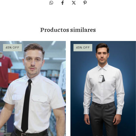
Productos similares
45
%
OFF
45
%
OFF