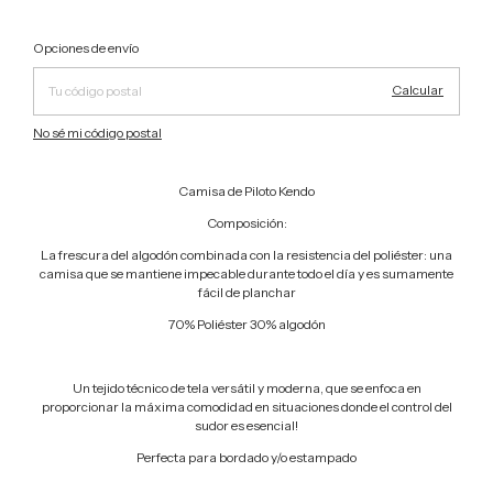
Cambiar CP
Entregas para el CP:
Opciones de envío
Calcular
No sé mi código postal
Camisa de Piloto Kendo
Composición:
La frescura del algodón combinada con la resistencia del poliéster: una
camisa que se mantiene impecable durante todo el día y es sumamente
fácil de planchar
70% Poliéster 30% algodón
Un tejido técnico de tela versátil y moderna, que se enfoca en
proporcionar la máxima comodidad en situaciones donde el control del
sudor es esencial!
Perfecta para bordado y/o estampado