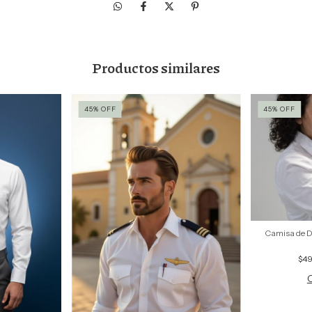
Productos similares
45
%
OFF
45
%
OFF
Camisa de 
$4